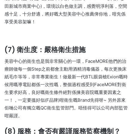
田新城市商業中心)，環境以白色做主調，感覺明淨利落，空間
感十足，十分舒適，將好嘅大型美容中心推薦俾你地，咁先係
享受美容架嘛！
(7) 衛生度：嚴格衛生措施
美容中心的衛生也是我非常關心的一環，FaceMORE他們的治
療師做每一個Step之前都會主動用酒精消毒儀器，每次更換床
紙毛巾等等，非常專業衛生！做最新一代BTL眼袋槍Exion嘅時
候用嘅導電貼都係一次性嘅，整個過程感受到FaceMORE對衛
生要求好高，良好嘅衛生條件絕對係揀美容院嘅重要因素之
一！，一定要搵好似(F品牌)咁衛生嘅Brand先得呀~ 另外原來
佢哋公司有獨立嘅QC衛生監管部門。唔怪得可以公司內部監管
咁嚴謹。
(8) 服務：會否有嚴謹服務監察機制？