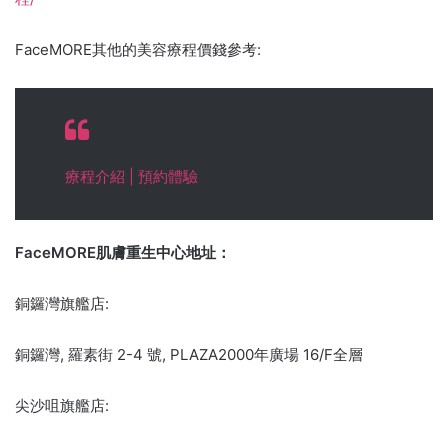
FaceMORE其他的美容療程價錢參考:
療程介紹 | 預約體驗
FaceMORE肌膚重生中心地址：
銅鑼灣旗艦店:
銅鑼灣, 羅素街 2-4 號, PLAZA2000年廣場 16/F全層
尖沙咀旗艦店: