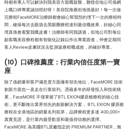
時都有專人可以解決到我美容方面嘅疑難，難怪佢地公司係網
上嘅口碑專業誠信咁好呀！美容院推薦佢地係最好！每一次做
完療程FaceMORE治療師都會細心幫我預約埋下一次的療程時
間，確保每次去眼袋去黑眼圈療程達到最佳嘅效果，好細心同
埋真係會着緊我嘅皮膚！治療師有同我講過，佢地公司對每位
顧客嘅美容療程都有智能化記錄以作出專業跟進，仲會定期同
客人Review皮膚狀況去監測返療程嘅成效，的確好專業。
(10) 口碑推薦度：行業內信任度第一寶
座
除了係銷量和客戶滿意度方面擁有領先地位，FaceMORE 技術
創新方面也一直走在行業前列。憑藉多年的研發投入和技術積
累，FaceMORE 不僅掌握了BTL EXION膠原槍療程的核心技
術，更不斷推出業界領先的創新解決方案， BTL EXION 膠原槍
療程在全港地區的銷量名列前茅，品牌療程更多達 400,000+
真實見證，是行業內最受歡迎和最值得信賴的選擇。
FaceMORE 為英國BTL原廠指定的 PREMIUM PARTNER，無