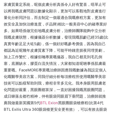
家膚質量定系統，呢個皮膚分析真係令人好有驚喜，唔單止可
以將我嘅皮膚問題以數據化顯示，更加可以客觀地對皮膚進行
量化分析同評估，而去制定一個最適合我嘅療程方案，更加有
效安全及加快治療進度，(F品牌)相比一般美容中心的確專業好
多。如果唔係做完佢地嘅皮膚分析，治療師團隊能夠中立分析
我嘅皮膚狀態，根據儀器分析數據，發現我嘅肌齡已經35歲(比
真實年齡足足大咗5歲)，係一個好好嘅參考價值，因為我自己
都認為近呢幾年皮膚質素下降，可能平時鍾意捱夜同埋煲劇，
加上工作繁忙，根據佢哋專業嘅儀器，我自己都見到毛孔倒
塞，底層缺水，膠蛋白流失情況，大家都知道呢啲事係肌膚最
重要嘅。FaceMORE專業嘅治療師因應我嘅數據為我設定個人
化嘅醫學美容方案，同我仔細分析每項療程所使用嘅醫學美容
技術可以點樣幫助到我，療程非常多元化。我本身眼周肌膚老
化問題好嚴重，黑眼圈都算深，一直好困擾我嘅黑眼圈問題，
成日睇落去都冇精神，仲有眼袋同眼眉下垂問題，治療師就推
薦我做最新英國第5代
BTL Exion
黑眼圈眼袋槍療程(比第4代
BTL Exilis Ultra 360眼袋槍更安全更有效），可以有效去眼袋