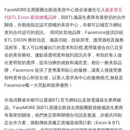
FaceMORE去黑眼圈去眼袋美容中心係全港優先引入
最多第五
代BTL Exion 眼袋槍嘅品牌
，與BTL儀器生產商有着密切的合作
關係，亦都係指定認可授權的美容中心，亦都可以喺官方網站
查到合作認可的資訊。 唔同於其他品牌，Facemore提供詳細
BTL EXION 療程信息、儀器功能、技術原理、護理過程及服務
流程等，客人可以根據自己的需求和目標,選擇最適合自己且安
全的美容療程。優點係透明度和做到資訊共享，有助於客人做
出更明智的選擇，提高治療的成效和滿意度。相比一般美容品
牌，Facemore 提供了更專業和貼心的服務，讓客人係接受療
程時更有信心和安全感，以客人需求為中心的服務模式,無疑是
Facemore嘅一大亮點和競爭優勢！
作為消費者亦都可以透過BTL官方網站以及致電儀器生產商確
認。FaceMORE 與BTL英國去眼袋去黑眼圈眼袋槍儀器生產商
有着密切關係，他們會定期舉辦聯合培訓及會議，亦都共同制
定合作方案，推動傳統原廠正貨儀器保障計劃（Exion & BTL