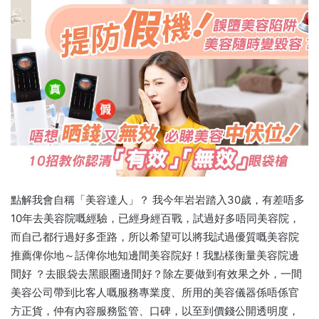
點解我會自稱「美容達人」？ 我今年岩岩踏入30歲，有差唔多
10年去美容院嘅經驗，已經身經百戰，試過好多唔同美容院，
而自己都行過好多歪路，所以希望可以將我試過優質嘅美容院
推薦俾你地～話俾你地知邊間美容院好！我點樣衡量美容院邊
間好 ？去眼袋去黑眼圈邊間好？除左要做到有效果之外，一間
美容公司帶到比客人嘅服務專業度、所用的美容儀器係唔係官
方正貨，仲有內容服務監管、口碑，以至到價錢公開透明度，