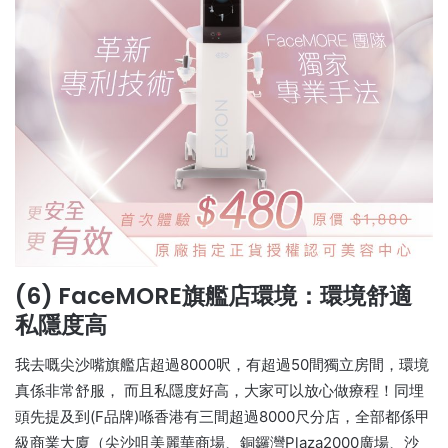
(6) FaceMORE旗艦店環境：環境舒適
私隱度高
我去嘅尖沙嘴旗艦店超過8000呎，有超過50間獨立房間，環境
真係非常舒服， 而且私隱度好高，大家可以放心做療程！同埋
頭先提及到(F品牌)喺香港有三間超過8000尺分店，全部都係甲
級商業大廈（尖沙咀美麗華商場、銅鑼灣Plaza2000廣場、沙