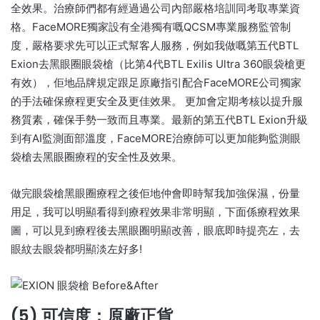
全效果。治療師們都有經過過公司內部嚴格培訓同考取專業資
格。FaceMORE獨家設有全港獨有嘅QCSM專業服務監管制
度，嚴格要求先可以正式幫客人服務，例如我做嘅第五代BTL
Exion去黑眼圈眼袋槍（比第4代BTL Exilis Ultra 360眼袋槍更
有效），佢地品牌規定跟足原廠指引配合FaceMORE公司獨家
的手法確保療程更安全及更佳效果。 更加會定期考核以提升服
務質素，確保手勢一致而且專業。最新的第五代BTL Exion升級
到有AI監測面部溫度，FaceMORE治療師可以更加能夠監測眼
袋槍去黑眼圈療程的安全性及效果。
做完眼袋槍黑眼圈療程之後佢地仲會即時幫我加強保濕，份量
用足，我可以明顯看得到療程效果非常明顯，下面係療程效果
圖，可以見到療程後去黑眼圈明顯改善，眼底即時提亮左，去
眼紋去眼袋都明顯淡左好多!
(5) 可信度：原廠正貨