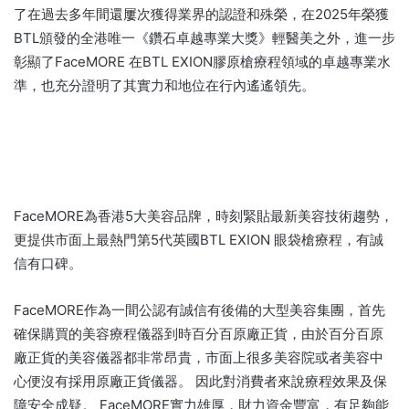
了在過去多年間還屢次獲得業界的認證和殊榮，在2025年榮獲
BTL頒發的全港唯一《鑽石卓越專業大獎》輕醫美之外，進一步
彰顯了FaceMORE 在BTL EXION膠原槍療程領域的卓越專業水
準，也充分證明了其實力和地位在行內遙遙領先。
FaceMORE為香港5大美容品牌，時刻緊貼最新美容技術趨勢，
更提供市面上最熱門第5代英國BTL EXION 眼袋槍療程，有誠
信有口碑。
FaceMORE作為一間公認有誠信有後備的大型美容集團，首先
確保購買的美容療程儀器到時百分百原廠正貨，由於百分百原
廠正貨的美容儀器都非常昂貴，市面上很多美容院或者美容中
心便沒有採用原廠正貨儀器。 因此對消費者來說療程效果及保
障安全成疑。 FaceMORE實力雄厚，財力資金豐富，有足夠能