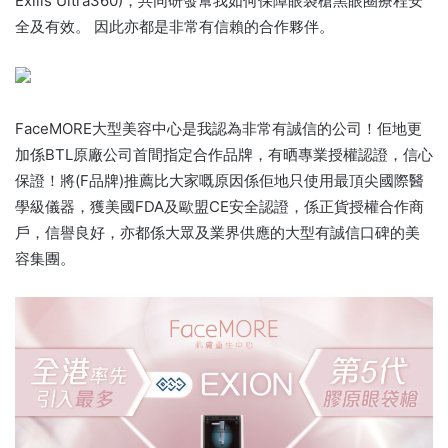
Exilis Ultra360)，共同研發幫我如何保障眼袋槍黑眼圈療程安
全及有效。 因此亦都是非常有信賴的合作夥伴。
FaceMORE大型美容中心是我認為非常有誠信的公司！佢地更
加係BTL原廠公司首間指定合作品牌，有晒專業授權認證，信心
保證！將(F品牌)推薦比大家嘅原因係佢地只使用最頂尖國際醫
學級儀器，獲美國FDA及歐盟CE安全認證，係正貨授權合作商
戶，信譽良好，亦都係大眾及業界供應的大型有誠信口碑的美
容集團。