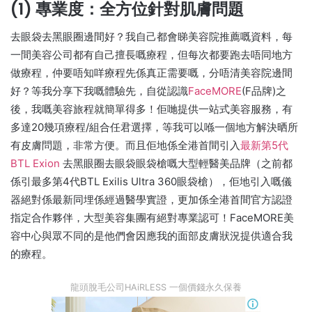
(1) 專業度：全方位針對肌膚問題
去眼袋去黑眼圈邊間好？我自己都會睇美容院推薦嘅資料，每
一間美容公司都有自己擅長嘅療程，但每次都要跑去唔同地方
做療程，仲要唔知咩療程先係真正需要嘅，分唔清美容院邊間
好？等我分享下我嘅體驗先，自從認識
FaceMORE
(F品牌)之
後，我嘅美容旅程就簡單得多！佢哋提供一站式美容服務，有
多達20幾項療程/組合任君選擇，等我可以喺一個地方解決晒所
有皮膚問題，非常方便。而且佢地係全港首間引入
最新第5代
BTL Exion
去黑眼圈去眼袋眼袋槍嘅大型輕醫美品牌（之前都
係引最多第4代BTL Exilis Ultra 360眼袋槍），佢地引入嘅儀
器絕對係最新同埋係經過醫學實證，更加係全港首間官方認證
指定合作夥伴，大型美容集團有絕對專業認可！FaceMORE美
容中心與眾不同的是他們會因應我的面部皮膚狀況提供適合我
的療程。
龍頭脫毛公司HAiRLESS 一個價錢永久保養