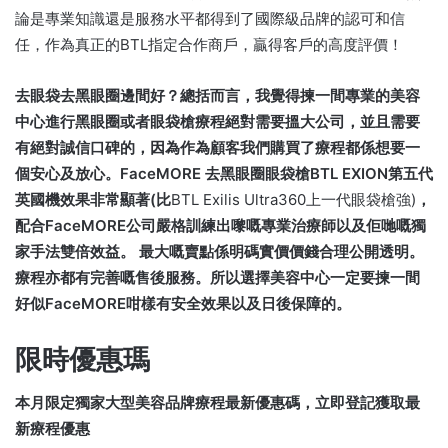
論是專業知識還是服務水平都得到了國際級品牌的認可和信
任，作為真正的BTL指定合作商戶，贏得客戶的高度評價！
去眼袋去黑眼圈邊間好？總括而言，我覺得揀一間專業的美容
中心進行黑眼圈或者眼袋槍療程絕對需要搵大公司，並且需要
有絕對誠信口碑的，因為作為顧客我們購買了療程都係想要一
個安心及放心。FaceMORE 去黑眼圈眼袋槍BTL EXION第五代
英國機效果非常顯著(比
BTL Exilis Ultra360上一代眼袋槍強)
，
配合FaceMORE公司嚴格訓練出嚟嘅專業治療師以及佢哋嘅獨
家手法雙倍效益。 最大嘅賣點係明碼實價價錢合理公開透明。
療程亦都有完善嘅售後服務。所以選擇美容中心一定要揀一間
好似FaceMORE咁樣有安全效果以及日後保障的。
限時優惠瑪
本月限定獨家大型美容品牌療程最新優惠碼，立即登記獲取最
新療程優惠