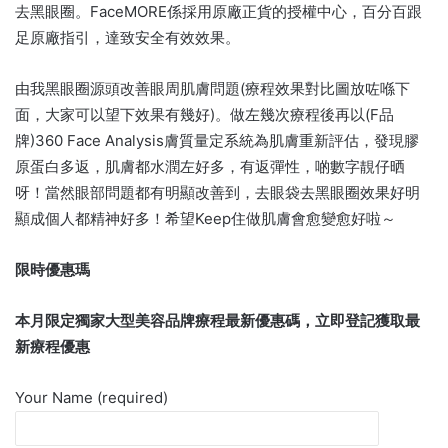
去黑眼圈。FaceMORE係採用原廠正貨的授權中心，百分百跟
足原廠指引，達致安全有效效果。
由我黑眼圈源頭改善眼周肌膚問題(療程效果對比圖放咗喺下
面，大家可以望下效果有幾好)。做左幾次療程後再以(F品
牌)360 Face Analysis膚質量定系統為肌膚重新評估，發現膠
原蛋白多返，肌膚都水潤左好多，有返彈性，啲數字靚仔晒
呀！當然眼部問題都有明顯改善到，去眼袋去黑眼圈效果好明
顯成個人都精神好多！希望Keep住做肌膚會愈變愈好啦～
限時優惠瑪
本月限定獨家大型美容品牌療程最新優惠碼，立即登記獲取最
新療程優惠
Your Name (required)