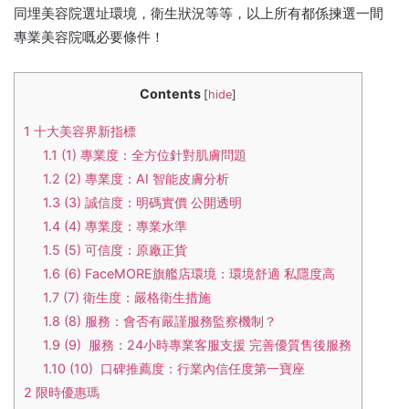
同埋美容院選址環境，衛生狀況等等，以上所有都係揀選一間
專業美容院嘅必要條件！
Contents
[
hide
]
1
十大美容界新指標
1.1
(1) 專業度：全方位針對肌膚問題
1.2
(2) 專業度：AI 智能皮膚分析
1.3
(3) 誠信度：明碼實價 公開透明
1.4
(4) 專業度：專業水準
1.5
(5) 可信度：原廠正貨
1.6
(6) FaceMORE旗艦店環境：環境舒適 私隱度高
1.7
(7) 衛生度：嚴格衛生措施
1.8
(8) 服務：會否有嚴謹服務監察機制？
1.9
(9) 服務：24小時專業客服支援 完善優質售後服務
1.10
(10) 口碑推薦度：行業內信任度第一寶座
2
限時優惠瑪