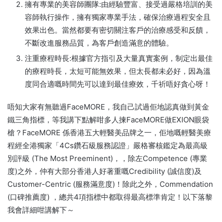
擁有專業的美容師團隊:由經驗豐富、接受過嚴格培訓的美
容師執行操作，擁有獨家專業手法，確保治療過程安全且
效果出色。當然都要有密切關注客戶的治療感受和反饋，
不斷改進服務品質，為客戶創造滿意的體驗。
注重療程時長:根據官方指引及大量真實案例，制定出最佳
的療程時長，太短可能無效果，但太長都未必好，因為溫
度同合適嘅時間先可以達到最佳療效，千祈唔好貪心呀！
唔知大家有無聽過FaceMORE，我自己試過佢地認真做到黃金
鐵三角指標，等我講下點解咁多人揀FaceMORE做EXION眼袋
槍？FaceMORE 係香港五大輕醫美品牌之一，佢地嘅輕醫美療
程經全港獨家「4Cs鑽石級服務認證」嚴格審核鑑定為最高級
別評級 (The Most Preeminent)，，除左Competence (專業
度)之外，仲有大部分香港人好著重嘅Credibility (誠信度)及
Customer-Centric (服務滿意度)！除此之外，Commendation
(口碑推薦度) ，總共4項指標中都取得最高標準肯定！以下落黎
我會詳細咁講解下～