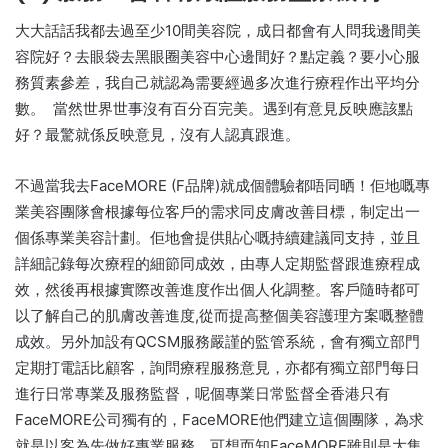
大大話話我都去過至少10間美容院，成日都會有人問我邊間美
容院好？去眼袋去黑眼圈美容中心邊間好？點定義？要小心服
務質素參差，我自己就認為需要經過多次進行療程作出平均分
數。 當然世界世事沒有百分百完美。遇到有意見反映應該點
好？最驚就係反映意見，沒有人認真跟進。
不過當我去FaceMORE (F品牌)就成個體驗都唔同晒！佢地嘅專
業美容團隊會根據每位客戶的需求同皮膚改善目標，制定出一
個係專業美容計劃。佢地會提供貼心嘅持續建議同支持，並且
詳細記錄每次療程的細節同成效，由專人定期監督跟進療程成
效，然後再根據實際改善進度作出個人化調整。客戶隨時都可
以了解自己的肌膚改善進度,從而提高整個美容護理方案嘅整體
成效。另外加設有QCSM服務嚴謹的監管系統，會有獨立部門
定期打電話比顧客，詢問療程服務意見，亦都有獨立部門每日
進行日常專業及服務監督，呢個專業日常監督全香港只有
FaceMORE公司獨有的，FaceMORE他們建立這個團隊，為求
就是以客為先做好專業服務，可想而知FaceMORE雖則是大集