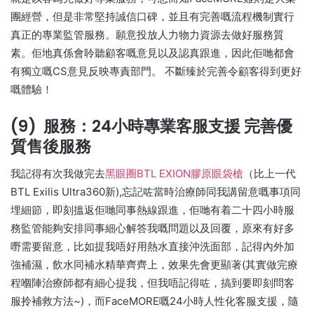
團經營，但是非常堅持誠信口碑，並且有完善嘅流程機制實行
真正的專業監管服務。願意投放人力物力資源去做好服務質
素。佢地真係會聆聽顧客嘅意見以及認真跟進，因此佢哋都會
有獨立嘅CS意見反映專責部門。 不斷臻於完善令顧客得到更好
嘅體驗！
(9) 服務：24小時專業客服支援 完善優
質售後服務
我記得有次我做完去
黑眼圈BTL EXION膠原眼袋槍
（比上一代
BTL Exilis Ultra360新),忘記咗當時治療師同我講留意嘅事項同
埋細節，即刻搵返佢哋同事熱線跟進，佢哋有着二十四小時服
務監管能夠安排同事細心解答我嘅問題以及回覆，原來有好多
嘢需要留意，比如提我唔好用熱水直接沖洗面部，記得內外加
強補濕，飲水同補水精華齊齊上，效果先會更顯著(其實做完療
程嗰陣治療師都有細心提我，但我唔記得咗，搞到要即刻問客
服拎補救方法~)，而FaceMORE嘅24小時人性化客服支援，隨