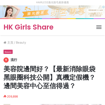
HAiRLESS激光脫毛最新優惠
HK Girls Share
菜
單
主頁
/
Beauty
Beauty
流行
美容院邊間好？【最新消除眼袋
黑眼圈科技公開】真機定假機？
邊間美容中心至信得過？
209,898