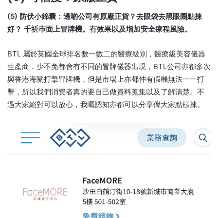
(5) 防伏小錦囊：邊啲公司有原廠正貨？去眼袋去黑眼圈點揀
好？ 千祈巿面上冒牌機。冇效果以及增加安全療程風險。
BTL 屬於英國全球排名數一數二的醫療級別，醫療級美容儀器
生產商，少不免都會有不同的冒牌儀器出現，BTL公司亦都多次
與香港海關打擊冒牌機，但是市場上亦都仲有假機無法一一打
擊，所以我們消費者真的要自己做資料蒐集以及了解清楚。不
過大家絕對可以放心，我嘅認知亦都可以分享俾大家點樣揀。