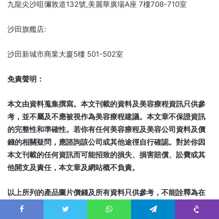
九龍尖沙咀彌敦道132號,美麗華廣場A座 7樓708-710室
沙田旗艦店:
沙田新城市商業大廈5樓 501-502室
免責聲明：
本文由資料蒐集撰寫。本文刊載的資料及美容療程資訊只供參
考，並不屬及不應被視作為美容療程建議。本文章不保證資訊
的完整性和準確性。若你有任何美容療程及美容公司資料及價
錢的相關疑問，應諮詢該公司或其他途徑自行確認。對於你因
本文刊載的任何資訊而可能招致的損失、損害賠償、訟費或其
他開支及責任，本文章及網站概不負責。
以上所列的產品圖片價錢及所有資料只供參考，不能詮釋為在
香港以外提供或出售或遊說購買任何美容產品。有關美容產品
之保障權益及條款、不保事項及主要風險詳情。
Facebook
Twitter
WhatsApp
Telegram
Viber