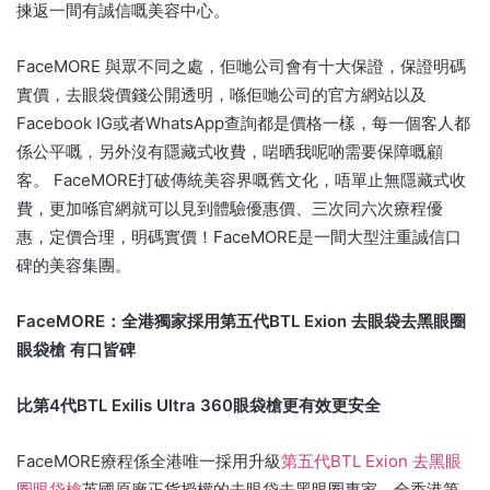
揀返一間有誠信嘅美容中心。
FaceMORE 與眾不同之處，佢哋公司會有十大保證，保證明碼
實價，去眼袋價錢公開透明，喺佢哋公司的官方網站以及
Facebook IG或者WhatsApp查詢都是價格一樣，每一個客人都
係公平嘅，另外沒有隱藏式收費，啱晒我呢啲需要保障嘅顧
客。 FaceMORE打破傳統美容界嘅舊文化，唔單止無隱藏式收
費，更加喺官網就可以見到體驗優惠價、三次同六次療程優
惠，定價合理，明碼實價！FaceMORE是一間大型注重誠信口
碑的美容集團。
FaceMORE：全港獨家採用第五代BTL Exion 去眼袋去黑眼圈
眼袋槍 有口皆碑
比
第4代BTL Exilis Ultra 360眼袋槍更有效更安全
FaceMORE療程係全港唯一採用升級
第五代BTL Exion 去黑眼
圈眼袋槍
英國原廠正貨授權的去眼袋去黑眼圈專家。全香港第