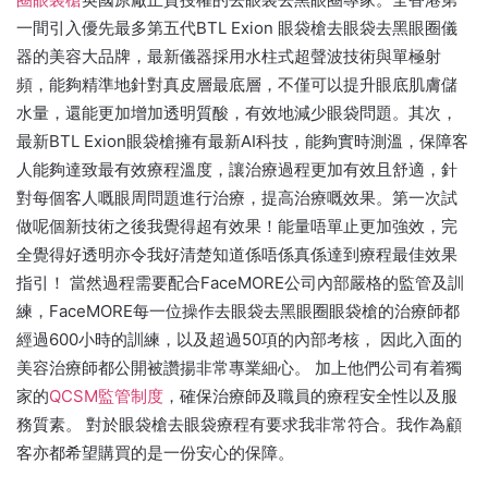
一間引入優先最多第五代BTL Exion 眼袋槍去眼袋去黑眼圈儀
器的美容大品牌，最新儀器採用水柱式超聲波技術與單極射
頻，能夠精準地針對真皮層最底層，不僅可以提升眼底肌膚儲
水量，還能更加增加透明質酸，有效地減少眼袋問題。其次，
最新BTL Exion眼袋槍擁有最新AI科技，能夠實時測溫，保障客
人能夠達致最有效療程溫度，讓治療過程更加有效且舒適，針
對每個客人嘅眼周問題進行治療，提高治療嘅效果。第一次試
做呢個新技術之後我覺得超有效果！能量唔單止更加強效，完
全覺得好透明亦令我好清楚知道係唔係真係達到療程最佳效果
指引！ 當然過程需要配合FaceMORE公司內部嚴格的監管及訓
練，FaceMORE每一位操作去眼袋去黑眼圈眼袋槍的治療師都
經過600小時的訓練，以及超過50項的內部考核， 因此入面的
美容治療師都公開被讚揚非常專業細心。 加上他們公司有着獨
家的
QCSM監管制度
，確保治療師及職員的療程安全性以及服
務質素。 對於眼袋槍去眼袋療程有要求我非常符合。我作為顧
客亦都希望購買的是一份安心的保障。