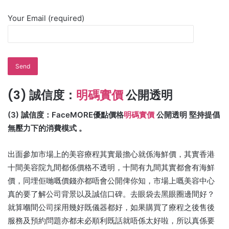
Your Email (required)
(3) 誠信度：
明碼實價
公開透明
(3) 誠信度：FaceMORE優點價格
明碼實價
公開透明 堅持提倡
無壓力下的消費模式 。
出面參加市場上的美容療程其實最擔心就係海鮮價，其實香港
十間美容院九間都係價格不透明，十間有九間其實都會有海鮮
價，同埋佢哋嘅價錢亦都唔會公開俾你知，市場上嘅美容中心
真的要了解公司背景以及誠信口碑。去眼袋去黑眼圈邊間好？
就算嗰間公司採用幾好既儀器都好，如果購買了療程之後售後
服務及預約問題亦都未必順利既話就唔係太好啦，所以真係要