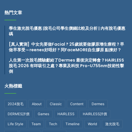
熱門文章
學生激光脫毛優惠 |脫毛公司學生價錢比較及分析 | 內有脫毛優惠
碼
[真人實測] 中女先要做Facial ? 25歲就要做膠原增生療程？早
做早享受～reenex好唔好
? 同FaceMORE自生膠原 點揀好？
人生第一次脫毛體驗獻給了Dermes 最後決定轉會？HAiRLESS
脫毛 2026 有咩吸引之處？專業及科技 Pro-U755nm技術性擊
倒
火熱標籤
2024脫毛
About
Classic
Content
Dermes
DERMES評價
Games
HAIRLESS
HAIRLESS評價
Life Style
Team
Tech
Timeline
World
激光脫毛