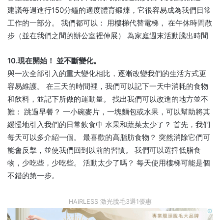
建議每週進行150分鐘的適度體育鍛煉，它很容易成為我們日常
工作的一部分。 我們都可以： 用樓梯代替電梯， 在午休時間散
步（並在我們之間的辦公室裡伸展） 為家庭週末活動騰出時間
10.現在開始！ 並不斷變化。
與一次全部引入的重大變化相比，逐漸改變我們的生活方式更
容易維護。 在三天的時間裡，我們可以記下一天中消耗的食物
和飲料，並記下所做的運動量。 找出我們可以改進的地方並不
難： 跳過早餐？ 一小碗麥片，一塊麵包或水果，可以幫助將其
緩慢地引入我們的日常飲食中 水果和蔬菜太少了？ 首先，我們
每天可以多介紹一個。 最喜歡的高脂肪食物？ 突然消除它們可
能會反擊，並使我們回到以前的習慣。 我們可以選擇低脂食
物，少吃些，少吃些。 活動太少了嗎？ 每天使用樓梯可能是個
不錯的第一步。
HAiRLESS 激光脫毛3選1優惠