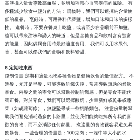
高鹽攝入量會導致高血壓，並增加罹患心血管疾病的風險。 有
多種減少飲食中鹽分的方法： 購物時，我們可以選擇鈉含量較
低的產品。 烹飪時，可用香料代替鹽，增加口味和口味的多樣
性。 進餐時，不要在餐桌上吃鹽，或者至少在品嚐前不加鹽。
糖可以帶來甜味和誘人的味道，但是含糖食品和飲料含有豐富
的能量，因此偶爾食用時最好適度食用。 我們可以用水果代
替，甚至可以使我們的食物和飲料變甜。
6.定期吃東西
控制份量 定期和適量地吃各種食物是健康飲食的最佳配方。 不
進餐，尤其是早餐，可能導致飢餓失控，常常導致無助的暴飲
暴食。兩餐之間的零食可以幫助控制飢餓感，但是零食不能代
替正餐。對於零食，我們可以選擇酸奶，少量新鮮或乾果或蔬
菜（如胡蘿蔔條），無鹽堅果或一些奶酪麵包。 注意份量將幫
助我們避免消耗過多的卡路里，並使我們能夠吃掉所有我們喜
歡的食物，而不必消除任何熱量。 煮適量的食物很容易避免暴
飲暴食。 一些合理的份量是：100克肉；一塊中等大小的水