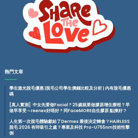
熱門文章
學生激光脫毛優惠 |脫毛公司學生價錢比較及分析 | 內有脫毛優惠
碼
[真人實測] 中女先要做Facial ? 25歲就要做膠原增生療程？早
做早享受～reenex好唔好
? 同FaceMORE自生膠原 點揀好？
人生第一次脫毛體驗獻給了Dermes 最後決定轉會？HAiRLESS
脫毛 2026 有咩吸引之處？專業及科技 Pro-U755nm技術性擊
倒