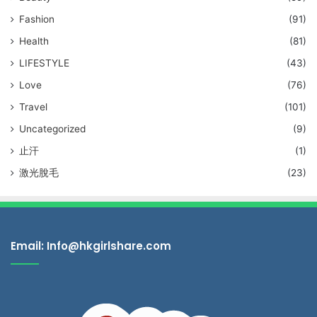
Fashion
(91)
Health
(81)
LIFESTYLE
(43)
Love
(76)
Travel
(101)
Uncategorized
(9)
止汗
(1)
激光脫毛
(23)
Email: Info@hkgirlshare.com