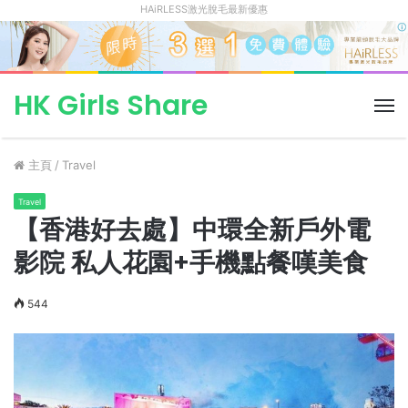
HAiRLESS激光脫毛最新優惠
HK Girls Share
菜
單
主頁
/
Travel
Travel
【香港好去處】中環全新戶外電
影院 私人花園+手機點餐嘆美食
544