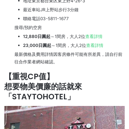
地址東京都台東区東上野4-26-3
最近車站JR上野站步行3分鐘
聯絡電話03-5811-1677
搜尋/預約空房
12,880日圓起
～1間房，大人2位
查看詳情
23,000日圓起
～1間房，大人2位
查看詳情
最新價格及費用詳情因客房條件可能有所差異，請自行前
往合作業者網站確認。
【重視CP值】
想要物美價廉的話就來
「STAYTOHOTEL」