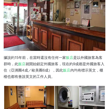
據說約15年前，在當時還沒有任何一家
飯店
是以外國旅客為客
群時，此
飯店
就開始鎖定外國旅客，現在約9成都是外國旅客入
住（亞洲圈4成／歐美圈6成），因此
飯店
內均有標示英文，櫃
檯也都有會說英文的工作人員。