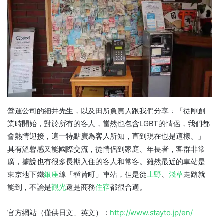
營運公司的細井先生，以及田所負責人跟我們分享：「從剛創
業時開始，對於所有的客人，當然也包含LGBT的情侶，我們都
會熱情迎接，這一特點廣為客人所知，直到現在也是這樣。」
具有溫馨感又能國際交流，從情侶到家庭、年長者，客群非常
廣，據說也有很多長期入住的客人和常客。雖然最近的車站是
東京地下鐵
銀座
線「稻荷町」車站，但是從
上野
、
淺草
走路就
能到，不論是
觀光
還是商務
住宿
都很合適。
官方網站（僅供日文、英文）：
http://www.stayto.jp/en/