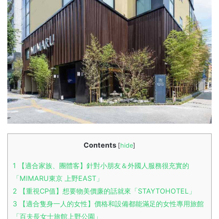
Contents
[
hide
]
1
【適合家族、團體客】針對小朋友＆外國人服務很充實的
「MIMARU東京 上野EAST」
2
【重視CP值】想要物美價廉的話就來「STAYTOHOTEL」
3
【適合隻身一人的女性】價格和設備都能滿足的女性專用旅館
「百夫長女士旅館上野公園」