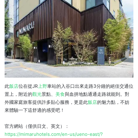
此
飯店
位在從JR
上野
車站的入谷口出來走路3分鐘的絕佳交通位
置上，附近的
觀光
景點、
美食
與血拼地點通通走路就能到。對
外國家庭旅客提供許多貼心服務，更是此
飯店
的魅力點，不妨
來體驗一下這舒適的感受吧！
官方網站（僅供日文、英文）：
https://mimaruhotels.com/en-us/ueno-east/?