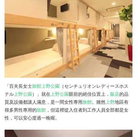
「百夫長女士
旅館
上野
公園
（センチュリオンレディースホス
テル
上野
公園
）」就在
上野
公園
眼前的絕佳位置上，
飯店
的品
質及設備都讓人滿意，是一間女性專用
旅館
。雖然
上野
地區有
很多男性專用的
旅館
，但這裡從入住者到工作人員全部都是女
性，可以安心度過一晚喔。