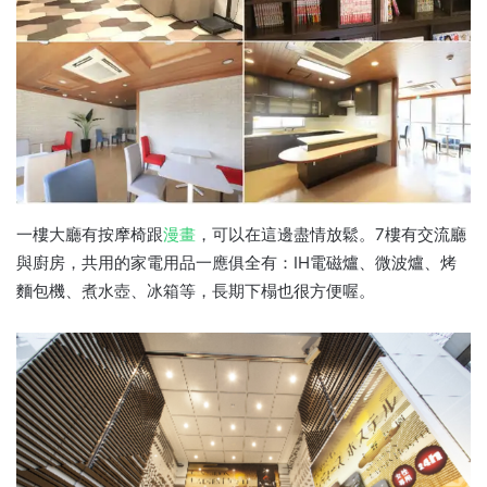
一樓大廳有按摩椅跟
漫畫
，可以在這邊盡情放鬆。7樓有交流廳
與廚房，共用的家電用品一應俱全有：IH電磁爐、微波爐、烤
麵包機、煮水壺、冰箱等，長期下榻也很方便喔。