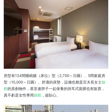
房型有134間睡眠艙（床位）型（2,700～日圓）、5間家庭房
型（10,000～日圓）。舒適的床墊，設備也都是百夫長女士
旅
館
的原創物件，甚至連脖子一起保養的掛耳式面膜也有販賣，
真不虧是女性專用
旅館
，超貼心。