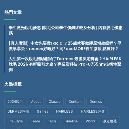
熱門文章
學生激光脫毛優惠 |脫毛公司學生價錢比較及分析 | 內有脫毛優惠
碼
[真人實測] 中女先要做Facial ? 25歲就要做膠原增生療程？早
做早享受～reenex好唔好
? 同FaceMORE自生膠原 點揀好？
人生第一次脫毛體驗獻給了Dermes 最後決定轉會？HAiRLESS
脫毛 2026 有咩吸引之處？專業及科技 Pro-U755nm技術性擊
倒
火熱標籤
2024脫毛
About
Classic
Content
Dermes
DERMES評價
Games
HAIRLESS
HAIRLESS評價
Life Style
Team
Tech
Timeline
World
激光脫毛