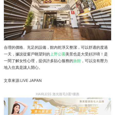
合理的價格、充足的設備，館內乾淨又整潔，可以舒適的度過
一天，據說從窗戶眺望到的
上野
公園
美景也是大受好評唷！是
一間了解女性心理，提供許多貼心服務的
旅館
，可以沒有壓力
地入住真是讓人開心。
文章來源:LIVE JAPAN
HAiRLESS 激光脫毛3選1優惠