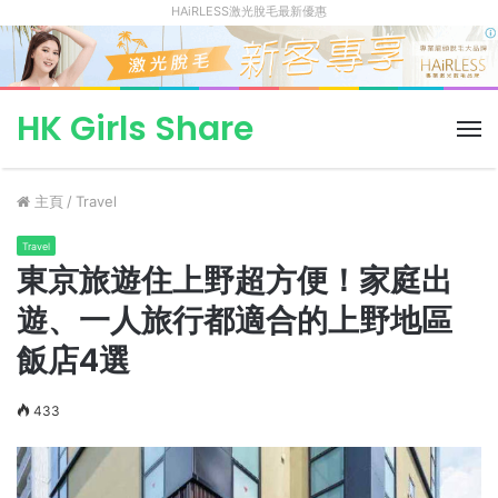
HAiRLESS激光脫毛最新優惠
HK Girls Share
菜
單
主頁
/
Travel
Travel
東京旅遊住上野超方便！家庭出
遊、一人旅行都適合的上野地區
飯店4選
433