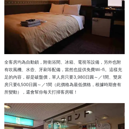
全客房均為自動鎖，附衛浴間、冰箱、電視等設備，另外也附
有吹風機、水壺、牙刷等配備，當然也提供免費Wi-fi。這樣充
足的內容，卻是破盤價，單人房只要3,980日圓～／1間、雙床
房只要6,500日圓～／1間（此價格為最低價格，根據時期會有
所變動），還會幫你每天打掃客房喔！