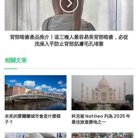
背部暗瘡產品推介〡這三種人最容易長背部暗瘡，必從
洗澡入手防止背部肌膚毛孔堵塞
相關文章
未來的愛爾蘭城市會是什麼樣
科克被 NatGeo 列為 2025 年
子？
最佳旅遊勝地之一