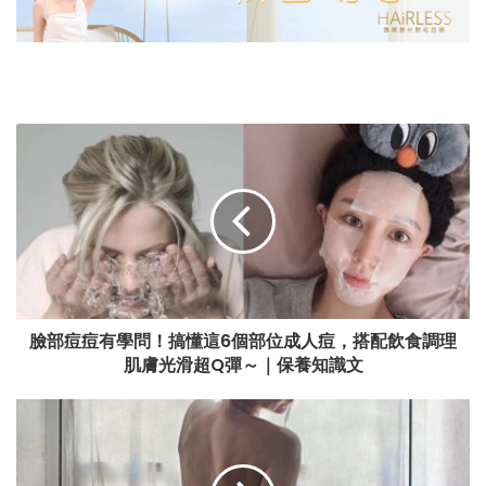
臉部痘痘有學問！搞懂這6個部位成人痘，搭配飲食調理
肌膚光滑超Q彈～｜保養知識文