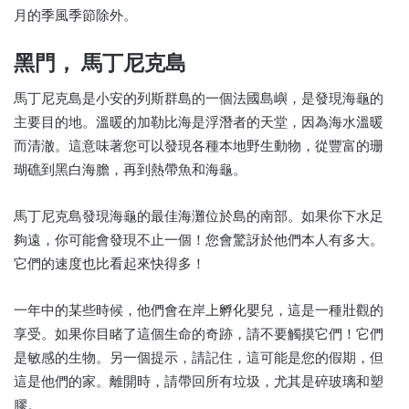
月的季風季節除外。
黑門， 馬丁尼克島
馬丁尼克島是小安的列斯群島的一個法國島嶼，是發現海龜的
主要目的地。溫暖的加勒比海是浮潛者的天堂，因為海水溫暖
而清澈。這意味著您可以發現各種本地野生動物，從豐富的珊
瑚礁到黑白海膽，再到熱帶魚和海龜。
馬丁尼克島發現海龜的最佳海灘位於島的南部。如果你下水足
夠遠，你可能會發現不止一個！您會驚訝於他們本人有多大。
它們的速度也比看起來快得多！
一年中的某些時候，他們會在岸上孵化嬰兒，這是一種壯觀的
享受。如果你目睹了這個生命的奇跡，請不要觸摸它們！它們
是敏感的生物。另一個提示，請記住，這可能是您的假期，但
這是他們的家。離開時，請帶回所有垃圾，尤其是碎玻璃和塑
膠。