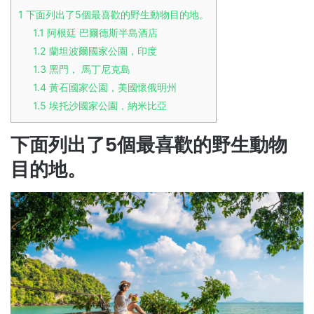
1
下面列出了5個最喜歡的野生動物目的地。
1.1
阿根廷 巴爾德斯半島酒店
1.2
蘭坦波爾國家公園，印度
1.3
黑門， 馬丁尼克島
1.4
黃石國家公園，美國懷俄明州
1.5
埃托沙國家公園，納米比亞
下面列出了5個最喜歡的野生動物
目的地。