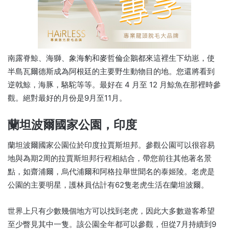
南露脊鯨、海獅、象海豹和麥哲倫企鵝都來這裡生下幼崽，使
半島瓦爾德斯成為阿根廷的主要野生動物目的地。您還將看到
逆戟鯨，海豚，駱駝等等。最好在 4 月至 12 月鯨魚在那裡時參
觀。絕對最好的月份是9月至11月。
蘭坦波爾國家公園，印度
蘭坦波爾國家公園位於印度拉賈斯坦邦。參觀公園可以很容易
地與為期2周的拉賈斯坦邦行程相結合，帶您前往其他著名景
點，如齋浦爾，烏代浦爾和阿格拉舉世聞名的泰姬陵。老虎是
公園的主要明星，護林員估計有62隻老虎生活在蘭坦波爾。
世界上只有少數幾個地方可以找到老虎，因此大多數遊客希望
至少瞥見其中一隻。該公園全年都可以參觀，但從7月持續到9