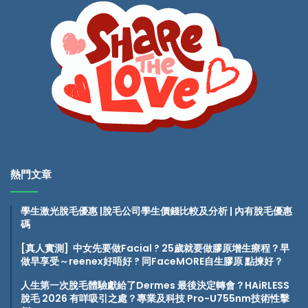
熱門文章
學生激光脫毛優惠 |脫毛公司學生價錢比較及分析 | 內有脫毛優惠
碼
[真人實測] 中女先要做Facial ? 25歲就要做膠原增生療程？早
做早享受～reenex好唔好
? 同FaceMORE自生膠原 點揀好？
人生第一次脫毛體驗獻給了Dermes 最後決定轉會？HAiRLESS
脫毛 2026 有咩吸引之處？專業及科技 Pro-U755nm技術性擊