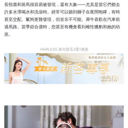
長頸鹿和斑馬很容易被發現，還有大象——尤其是當它們都去
許多水潭喝水和洗澡時。經常可以聽到獅子在夜間咆哮，有時
甚至交配。鬣狗更難發現，但並非不可能。犀牛喜歡在汽車前
過馬路。當季節合適時，您甚至有機會看到雌性獵豹和她的幼
崽。
HAiRLESS 激光脫毛3選1優惠