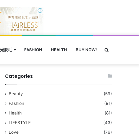
搜
光脫毛
FASHION
HEALTH
BUY NOW!
Categories
尋
Beauty
(59)
Fashion
(91)
Health
(81)
LIFESTYLE
(43)
Love
(76)