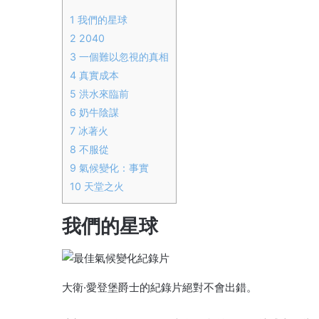
1
我們的星球
2
2040
3
一個難以忽視的真相
4
真實成本
5
洪水來臨前
6
奶牛陰謀
7
冰著火
8
不服從
9
氣候變化：事實
10
天堂之火
我們的星球
大衛·愛登堡爵士的紀錄片絕對不會出錯。