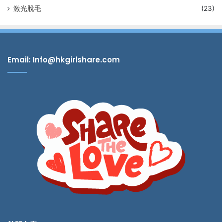
激光脫毛
(23)
Email: Info@hkgirlshare.com