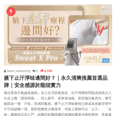
止汗
team_marketing
0
8,696
腋下止汗淨味邊間好？｜永久清爽推薦首選品
牌｜安全感源於龍頭實力
隨住香港天氣越來越熱，加上生活節奏急促，出汗同體味問題成為唔少人
社交上嘅「隱形障礙」。同人握手、搭車逼地鐵、甚至喺冷氣房內，都可
能因為一陣「汗味」而感到尷尬。腋下止汗淨味療程已經成為形象管理中
不可或缺嘅一環。面對愈嚟愈大嘅需求，市面上聲稱可以「止汗」、「去
味」嘅療程五花八門，由幾百蚊嘅噴霧到過萬蚊嘅激光療程都有，質素參