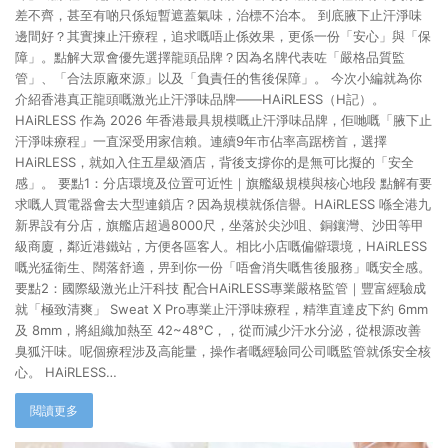
差不齊，甚至有啲只係短暫遮蓋氣味，治標不治本。 到底腋下止汗淨味
邊間好？其實揀止汗療程，追求嘅唔止係效果，更係一份「安心」與「保
障」。點解大眾會優先選擇龍頭品牌？因為名牌代表咗「嚴格品質監
管」、「合法原廠來源」以及「負責任的售後保障」。 今次小編就為你
介紹香港真正龍頭嘅激光止汗淨味品牌——HAiRLESS（H記）。
HAiRLESS 作為 2026 年香港最具規模嘅止汗淨味品牌，佢哋嘅「腋下止
汗淨味療程」一直深受用家信賴。連續9年市佔率高踞榜首，選擇
HAiRLESS，就如入住五星級酒店，背後支撐你的是無可比擬的「安全
感」。 要點1：分店環境及位置可近性｜旗艦級規模與核心地段 點解有要
求嘅人買電器會去大型連鎖店？因為規模就係信譽。HAiRLESS 喺全港九
新界設有分店，旗艦店超過8000尺，坐落於尖沙咀、銅鑲灣、沙田等甲
級商廈，鄰近港鐵站，方便各區客人。相比小店嘅偏僻環境，HAiRLESS
嘅光猛衛生、闊落舒適，畀到你一份「唔會消失嘅售後服務」嘅安全感。
要點2：國際級激光止汗科技 配合HAiRLESS專業嚴格監管｜豐富經驗成
就「極致清爽」 Sweat X Pro專業止汗淨味療程，精準直達皮下約 6mm
及 8mm，將組織加熱至 42~48°C，，從而減少汗水分泌，從根源改善
臭狐汗味。呢個療程涉及高能量，操作者嘅經驗同公司嘅監管就係安全核
心。 HAiRLESS…
閲讀更多