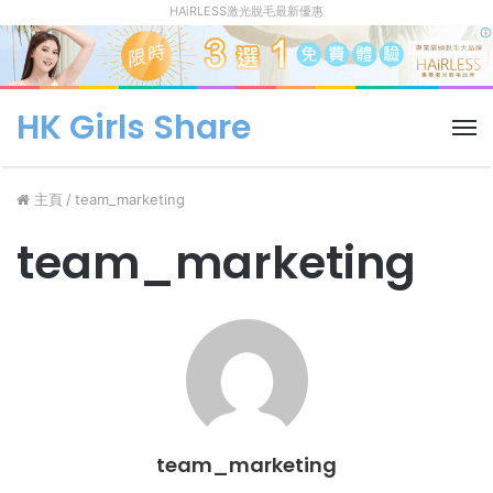
HAiRLESS激光脫毛最新優惠
HK Girls Share
菜
單
主頁
/
team_marketing
team_marketing
team_marketing