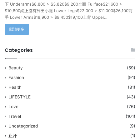
下 Underarms$8,800 > $3,820$9,200全面 Fullface$21,600 >
$10,800網上沒有列出小腿 Lower Legs$22,000 > $11,000$26,100前
手 Lower Arms$18,900 > $9,450$19,100上背 Upper…
閲讀更多
Categories
Beauty
(59)
Fashion
(91)
Health
(81)
LIFESTYLE
(43)
Love
(76)
Travel
(101)
Uncategorized
(9)
止汗
(1)