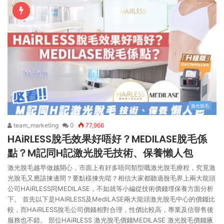
激光脫毛
team_marketing
0
77,966
HAiRLESS脫毛效果好唔好？MEDILASE脫毛係
點？M記同H記激光脫毛技術、保養懶人包
激光脫毛越早做越開心，市面上有好多唔同類型嘅激光脫毛療程，究竟激
光脫毛又應該揀邊間？要點樣揀先啱？相信大家都聽過脫毛界上兩大龍頭
公司HAiRLESS同MEDILASE，不如就等小編從技術價錢埋保養方面分析
下。 首先以下是HAiRLESS及MediLASE兩大龍頭激光脫毛中心的價錢比
較，而HAiRLESS脫毛公司價錢相對合理，性價比較高，專業及信譽售後
服務也不錯。 部位HAiRLESS 激光脫毛價錢MEDILASE 激光脫毛價錢腋