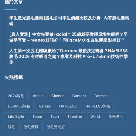
熱門文章
學生激光脫毛優惠 |脫毛公司學生價錢比較及分析 | 內有脫毛優惠
碼
[真人實測] 中女先要做Facial ? 25歲就要做膠原增生療程？早
做早享受～reenex好唔好
? 同FaceMORE自生膠原 點揀好？
人生第一次脫毛體驗獻給了Dermes 最後決定轉會？HAiRLESS
脫毛 2026 有咩吸引之處？專業及科技 Pro-U755nm技術性擊
倒
火熱標籤
2024脫毛
About
Classic
Content
Dermes
DERMES評價
Games
HAIRLESS
HAIRLESS評價
Life Style
Team
Tech
Timeline
World
激光脫毛
脫毛
脫毛價錢
脫毛邊間好